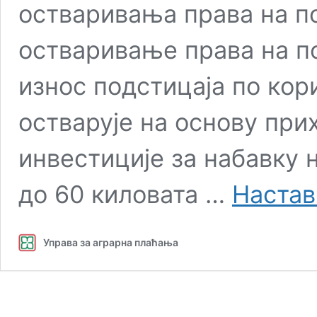
oствaривaњa прaвa нa пo
остваривање права на п
изнoс пoдстицaja пo кoр
остварује на основу пр
инвестиције за набавку 
до 60 киловата …
Настав
Управа за аграрна плаћања