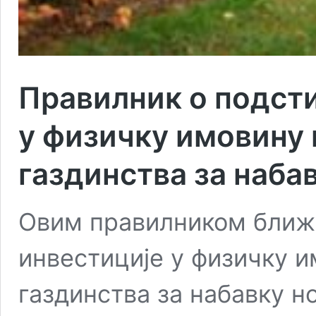
Правилник о подсти
у физичку имовину
газдинства за наба
Овим правилником ближe
инвестиције у физичку 
газдинства за набавку н